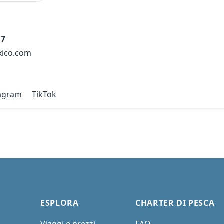
17
xico.com
tagram
TikTok
ESPLORA
CHARTER DI PESCA
Viaggi e prezzi
FAQ