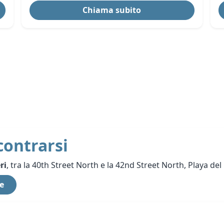
Chiama subito
contrarsi
ri
, tra la 40th Street North e la 42nd Street North, Playa de
e