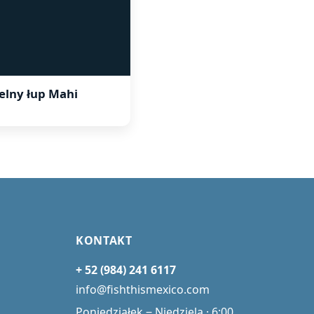
elny łup Mahi
KONTAKT
+ 52 (984) 241 6117
info@fishthismexico.com
Poniedziałek ‒ Niedziela · 6:00