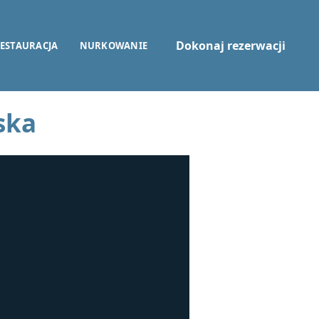
Dokonaj rezerwacji
ESTAURACJA
NURKOWANIE
ska