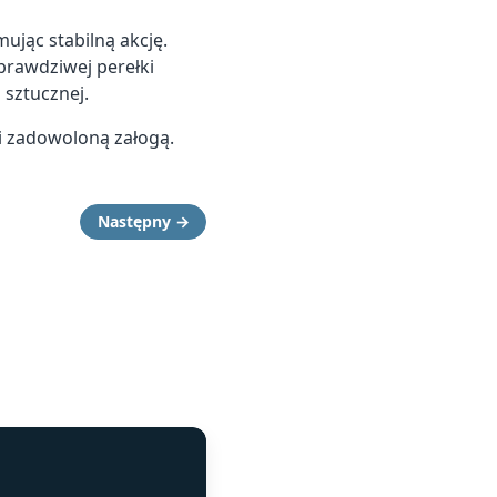
mując stabilną akcję.
 prawdziwej perełki
 sztucznej.
i zadowoloną załogą.
Następny →